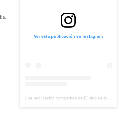
ía.
Ver esta publicación en Instagram
Una publicación compartida de El nido de los Perdigones (@elnidodelosperdigones)