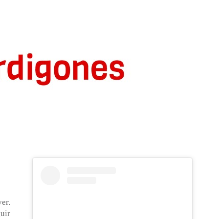
er.
uir