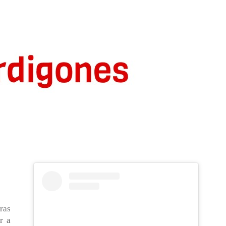
ras
r a