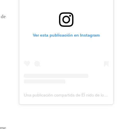
 de
Ver esta publicación en Instagram
Una publicación compartida de El nido de los Perdigones (@elnidodelosperdigones)
ome