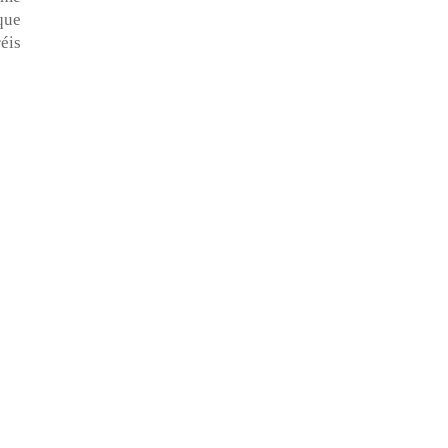
que
éis