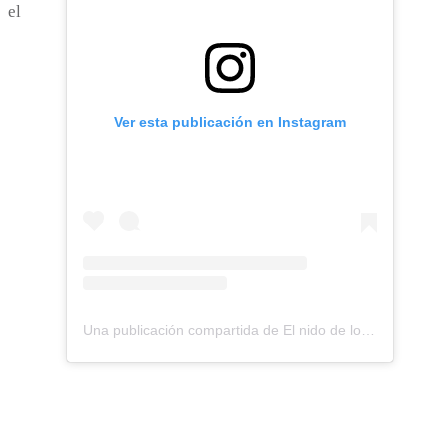
 el
Ver esta publicación en Instagram
Una publicación compartida de El nido de los Perdigones (@elnidodelosperdigones)