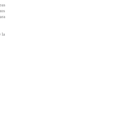
eas
mos
ara
 la