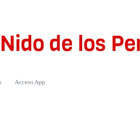
s
Acceso App