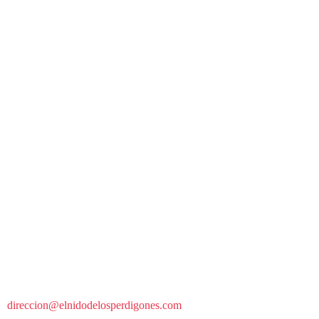
direccion@elnidodelosperdigones.com