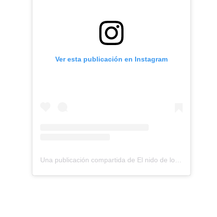
Ver esta publicación en Instagram
Una publicación compartida de El nido de los Perdigones (@elnidodelosperdigones)