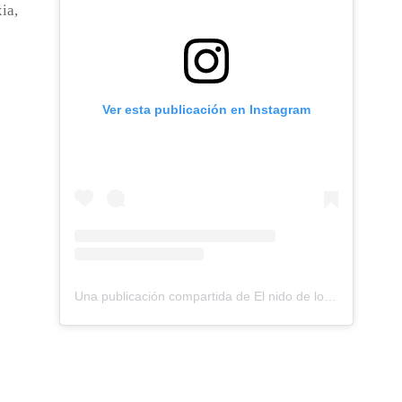
ia,
Ver esta publicación en Instagram
Una publicación compartida de El nido de los Perdigones (@elnidodelosperdigones)