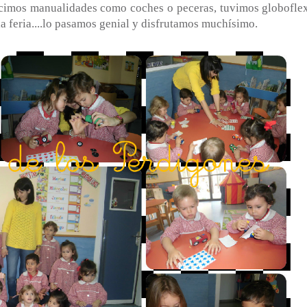
imos manualidades como coches o peceras, tuvimos globoflex
la feria....lo pasamos genial y disfrutamos muchísimo.