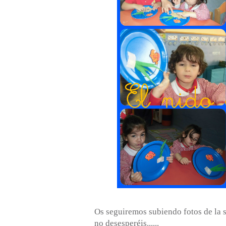
Os seguiremos subiendo fotos de la s
no desesperéis......