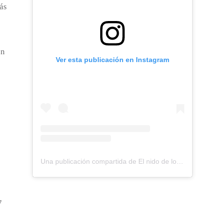
ás
un
Ver esta publicación en Instagram
Una publicación compartida de El nido de los Perdigones (@elnidodelosperdigones)
7