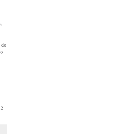
a
 de
io
12