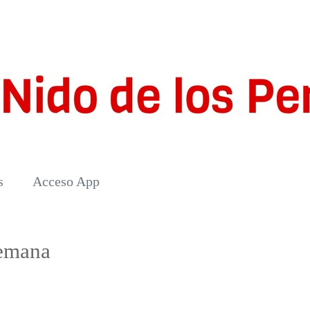
s
Acceso App
semana