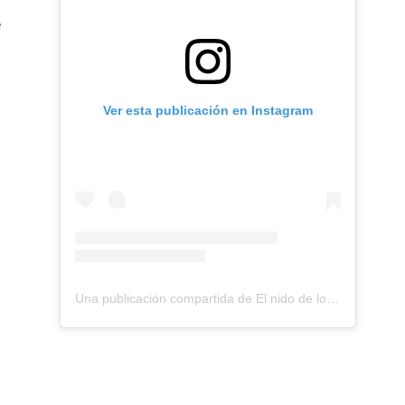
e
Ver esta publicación en Instagram
Una publicación compartida de El nido de los Perdigones (@elnidodelosperdigones)