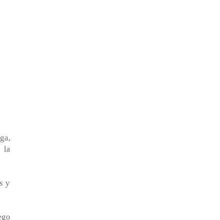
ga,
 la
s y
ego