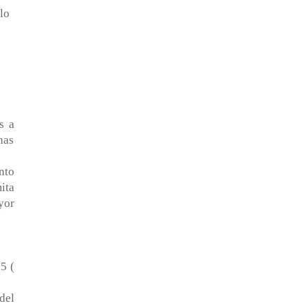
lo
s a
nas
nto
ita
yor
5 (
del