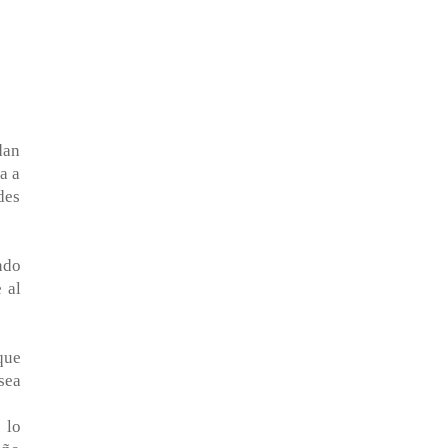
dan
a a
des
ndo
 al
que
sea
 lo