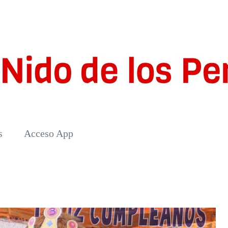
s
Acceso App