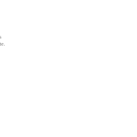
s
te.