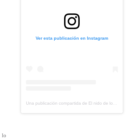
Ver esta publicación en Instagram
Una publicación compartida de El nido de los Perdigones (@elnidodelosperdigones)
 lo