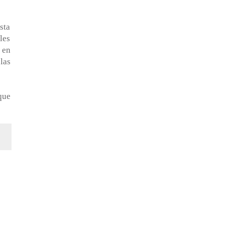
sta
les
 en
las
que