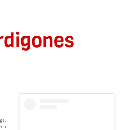
gs,
con