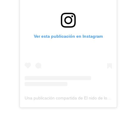
Ver esta publicación en Instagram
Una publicación compartida de El nido de los Perdigones (@elnidodelosperdigones)