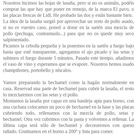
Nosotros hicimos las hojas de lasaña, pero si no os animáis, podéis
comprar las que hay que poner en remojo, de la marca El pavo, o
las placas frescas de Lidl. He probado las dos y están bastante bien.
La idea de la lasaña surgió por aprovechar un resto de pollo asado,
si no es vuestro caso, poned a dorar en la sartén una mezcla de
pollo (pechuga, contramuslo...) para que no os quede muy seco
salpimentado.
Picamos la cebolla pequeña y la ponemos en la sartén a fuego bajo
hasta que esté transparente, agregamos el ajo picado y las setas y
subimos el fuego durante 5 minutos. Pasado este tiempo, añadimos
el vaso de vino y esperamos que se evapore. Nosotros hemos usado
champiñones, portobello y níscalos.
Vamos preparando la bechamel como la hagáis normalmente en
casa. Reservad una parte de bechamel para cubrir la lasaña, el resto
lo mezclaremos con las setas y el pollo.
Montamos la lasaña por capas en una bandeja apta para horno, con
una cuchara colocamos un poco de bechamel en la base y las placas
cubriendo todo, rellenamos con la mezcla de pollo, setas y
bechamel. Otra vez cubrimos con la pasta y volvemos a rellenar. La
última capa será sólo de bechamel y decoraremos con queso
rallado. Gratinamos en el horno a 200º y lista para comer.