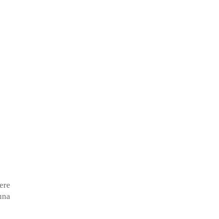
ere
una