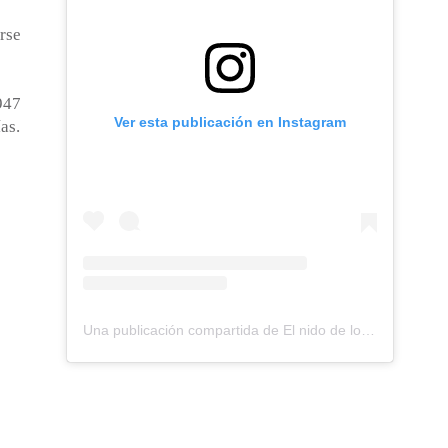
rse
947
Ver esta publicación en Instagram
as.
Una publicación compartida de El nido de los Perdigones (@elnidodelosperdigones)