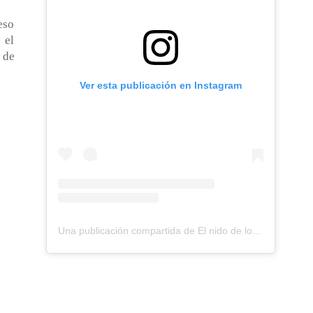
eso
 el
 de
Ver esta publicación en Instagram
Una publicación compartida de El nido de los Perdigones (@elnidodelosperdigones)