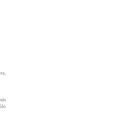
ra,
más
ólo