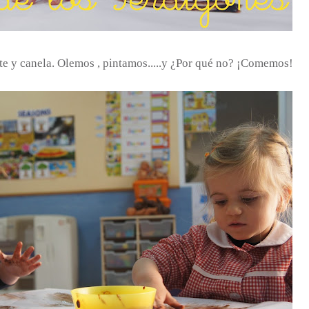
e y canela. Olemos , pintamos.....y ¿Por qué no? ¡Comemos!