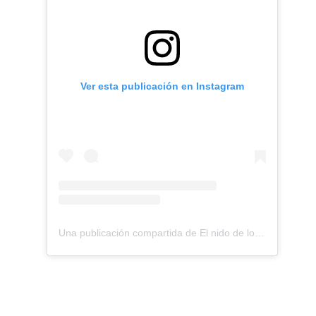
Ver esta publicación en Instagram
Una publicación compartida de El nido de los Perdigones (@elnidodelosperdigones)