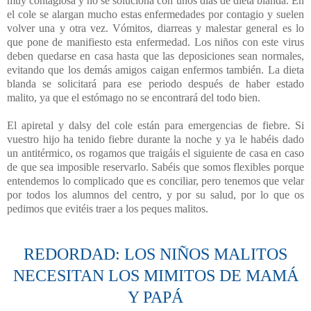
muy contagiosa y no se soluciona con unos días de dieta blanda. En
el cole se alargan mucho estas enfermedades por contagio y suelen
volver una y otra vez. Vómitos, diarreas y malestar general es lo
que pone de manifiesto esta enfermedad. Los niños con este virus
deben quedarse en casa hasta que las deposiciones sean normales,
evitando que los demás amigos caigan enfermos también. La dieta
blanda se solicitará para ese periodo después de haber estado
malito, ya que el estómago no se encontrará del todo bien.
El apiretal y dalsy del cole están para emergencias de fiebre. Si
vuestro hijo ha tenido fiebre durante la noche y ya le habéis dado
un antitérmico, os rogamos que traigáis el siguiente de casa en caso
de que sea imposible reservarlo. Sabéis que somos flexibles porque
entendemos lo complicado que es conciliar, pero tenemos que velar
por todos los alumnos del centro, y por su salud, por lo que os
pedimos que evitéis traer a los peques malitos.
REDORDAD: LOS NIÑOS MALITOS
NECESITAN LOS MIMITOS DE MAMÁ
Y PAPÁ