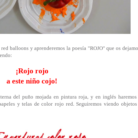
n red balloons y aprenderemos la poesía "ROJO" que os dejamo
iendo:
¡Rojo rojo
a este niño cojo!
terna del puño mojada en pintura roja, y en inglés haremos
papeles y telas de color rojo red. Seguiremos viendo objetos