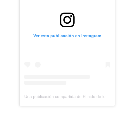
Ver esta publicación en Instagram
Una publicación compartida de El nido de los Perdigones (@elnidodelosperdigones)