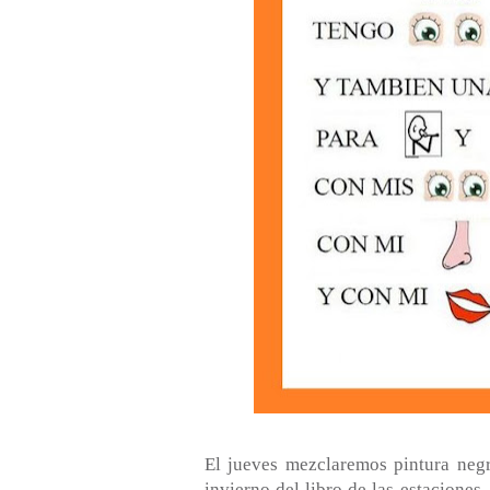
El jueves mezclaremos pintura negr
invierno del libro de las estacione