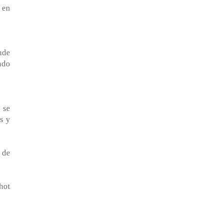
 en
nde
ndo
 se
s y
 de
hot