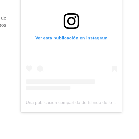
 de
mos
Ver esta publicación en Instagram
Una publicación compartida de El nido de los Perdigones (@elnidodelosperdigones)