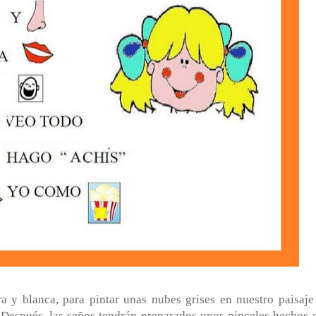
a y blanca, para pintar unas nubes grises en nuestro paisaje
s. Después, las seños tendrán preparados unos pinceles hechos 