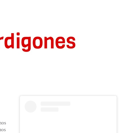
mos
mos