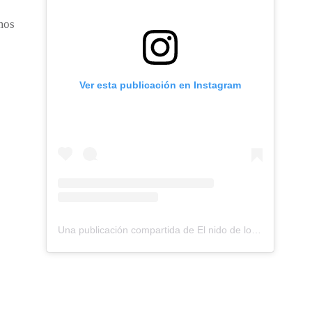
mos
Ver esta publicación en Instagram
Una publicación compartida de El nido de los Perdigones (@elnidodelosperdigones)