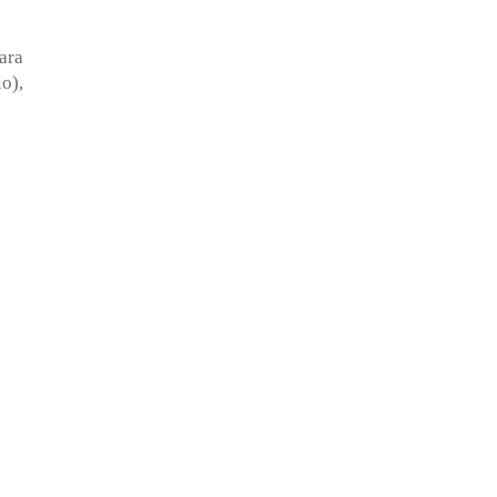
ara
io),