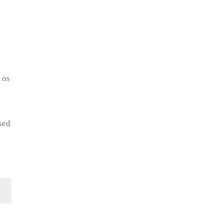
 os
sed