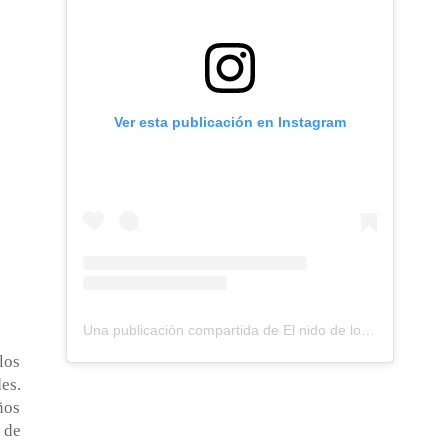
Ver esta publicación en Instagram
Una publicación compartida de El nido de los Perdigones (@elnidodelosperdigones)
los
es.
ños
 de