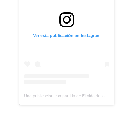
Ver esta publicación en Instagram
Una publicación compartida de El nido de los Perdigones (@elnidodelosperdigones)