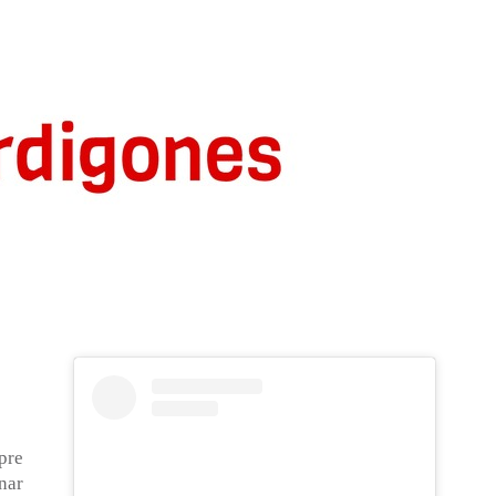
pre
nar