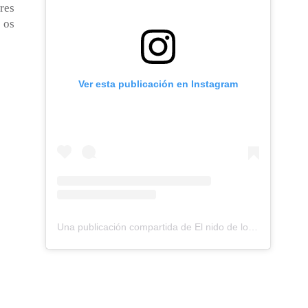
res
 os
Ver esta publicación en Instagram
Una publicación compartida de El nido de los Perdigones (@elnidodelosperdigones)