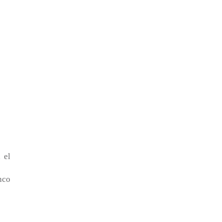
 el
nco