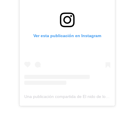
Ver esta publicación en Instagram
Una publicación compartida de El nido de los Perdigones (@elnidodelosperdigones)