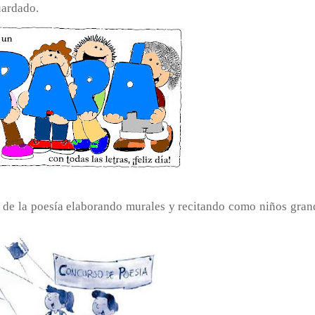
uardado.
 de la poesía elaborando murales y recitando como niños gran