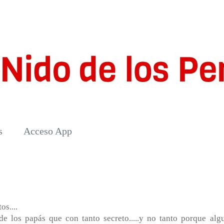
s
Acceso App
s....
de los papás que con tanto secreto.....y no tanto porque alg