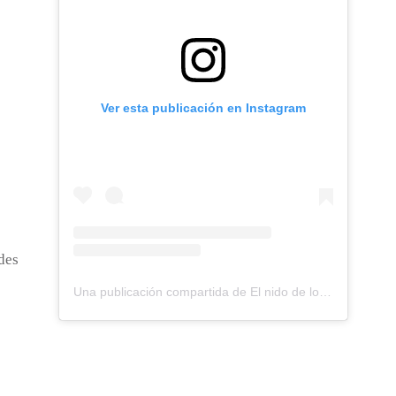
Ver esta publicación en Instagram
des
Una publicación compartida de El nido de los Perdigones (@elnidodelosperdigones)