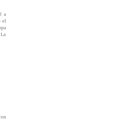
é a
 el
opa
 La
con