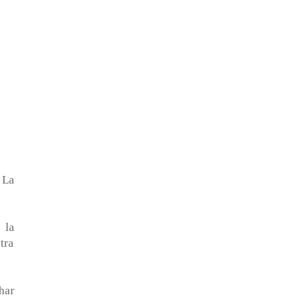
 La
 la
tra
har