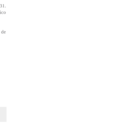
31.
ico
 de