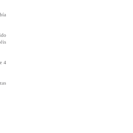
bía
ido
éis
e 4
zas