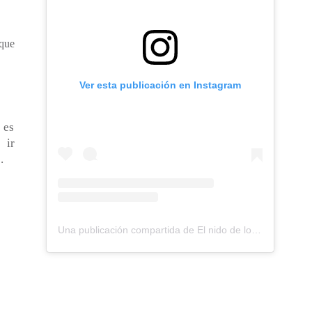
 que
Ver esta publicación en Instagram
 es
 ir
.
Una publicación compartida de El nido de los Perdigones (@elnidodelosperdigones)