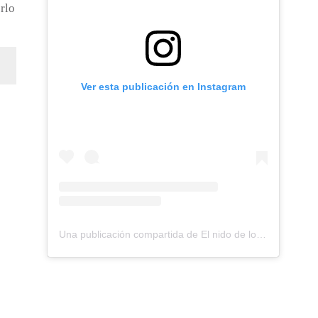
rlo
Ver esta publicación en Instagram
Una publicación compartida de El nido de los Perdigones (@elnidodelosperdigones)