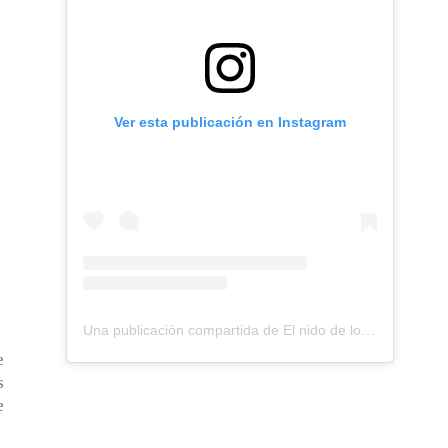
Ver esta publicación en Instagram
Una publicación compartida de El nido de los Perdigones (@elnidodelosperdigones)
e
s
e