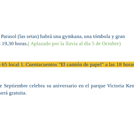
 Parasol (las setas) habrá una gymkana, una tómbola y gran
s 19,30 horas.
( Aplazado por la lluvia al día 5 de Octubre)
65 local 1. Cuentacuentos "El camión de papel" a las 18 horas
 Septiembre celebra su aniversario en el parque Victoria Ken
será gratuita.