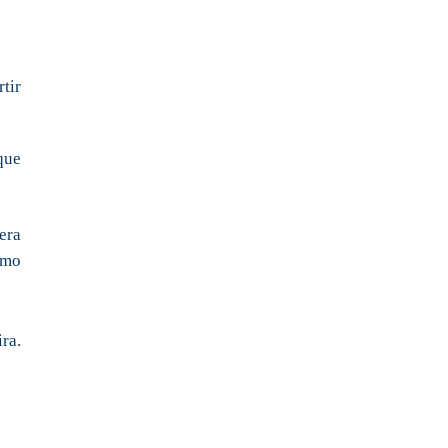
tir
que
era
omo
ra.